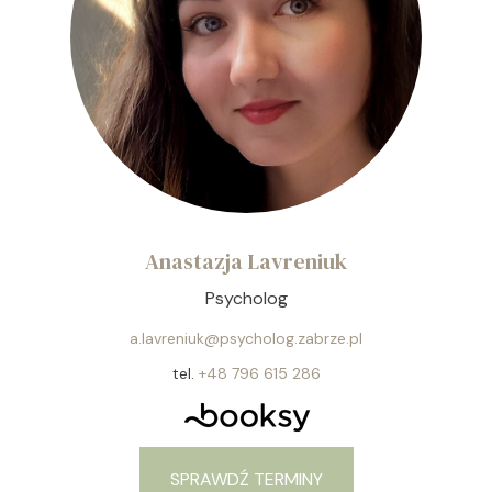
Anastazja Lavreniuk
Psycholog
a.lavreniuk@psycholog.zabrze.pl
tel.
+48 796 615 286
SPRAWDŹ TERMINY