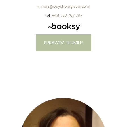
m.maz@psycholog.zabrze.pl
tel.
+48 733 767 797
SPRAWDŹ TERMINY